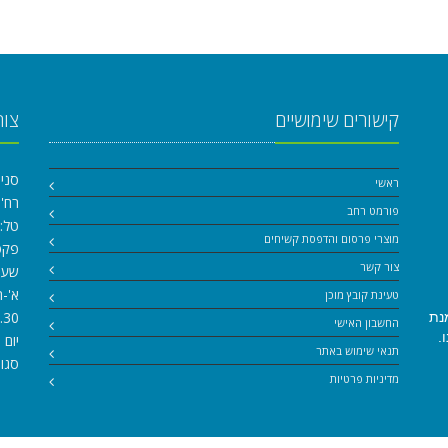
קישורים שימושיים
צור
סניף
ראשי
רח' הגנה
פורמט רחב
טל:
מוצרי פרסום והדפסת קשיחים
פקס: 5876
צור קשר
שעו
א'-ה
טעינת קובץ מוכן
.30
נת
החשבון האישי
.
יום ו
תנאי שימוש באתר
סגור
מדיניות פרטיות