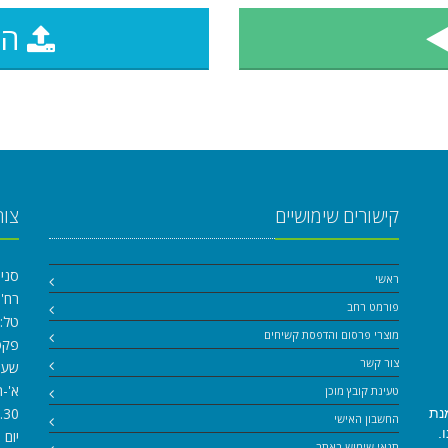
הע
קישורים שימושיים
צור
סניף
ראשי
רח' הגנה
פורמט רחב
טל:
מוצרי פרסום והדפסת קשיחים
פקס: 5876
צור קשר
שעו
א'-ה
טעינת קובץ מוכן
.30
נת
החשבון האישי
.
יום ו
תנאי שימוש באתר