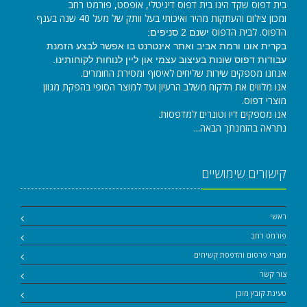
בית דפוס שקד הינו בית דפוס דיגיטלי, אופסט, פורמט רחב
ומכון צילום והעתקות מהיר ואיכותי בעל וותק של מעל 40 שנה בענף
הדפוס. לבית הדפוס
ישנם 2 סניפים:
בקרית אונו ורמת אביב ואתר אינטרנט בו אפשר לבצע הזמנת
עבודות דפוס שונות בעיצוב עצמי און ליין לנוחות לקוחותינו.
אנחנו מספקים שירות שליחים לאיסוף ומסירת החומרים.
אנו מלווים את הלקוח משלב הרעיון ועד למוצר הסופי בהפקת מגוון
מוצרי דפוס.
אנו מספקים דיו וטונרים למדפסות.
נתראה בהזמנתך הבאה...
קישורים שימושיים
ראשי
פורמט רחב
מוצרי פרסום והדפסת קשיחים
צור קשר
טעינת קובץ מוכן